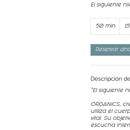
El siguiente niv
15
euros
50 min
5
15
0
m
Reservar ah
i
n
Descripción de
"El siguiente ni
ORGANICS, cre
utiliza el cu
vital. Su obje
escucha inter