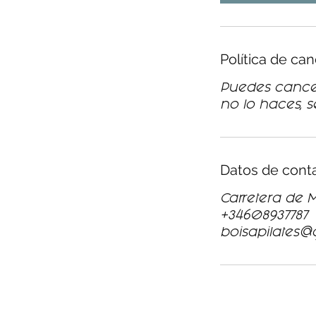
Política de ca
Puedes cancel
no lo haces, 
Datos de cont
Carretera de 
+34608937787
boisapilates@