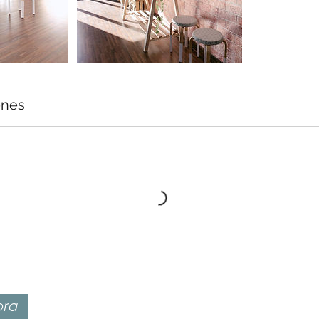
ones
ora